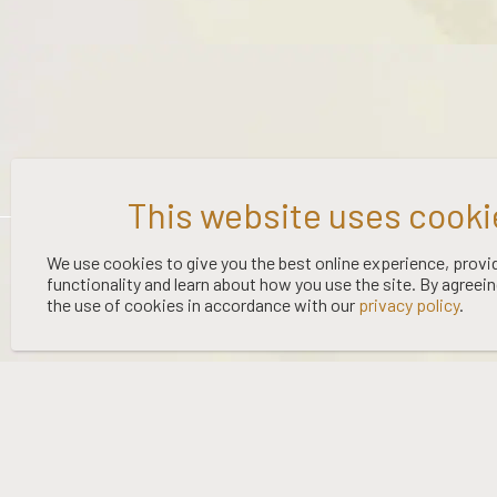
©
2026 WOOING TREE | LIQUOR LICENCE HOLDER: WOOING TREE
We use cookies to give you the best online experience, provi
functionality and learn about how you use the site. By agreei
VINEYARD LTD | NO:
67/OFF/15/2023
| EXPIRY: 01-03-2027
the use of cookies in accordance with our
privacy policy
.